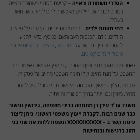
הסדרי משמורת וראייה
– קביעת הסדרי משמורת וראייה
נכונים לבני הזוג והילדים מאפשרת להם לנהל קשר מאוזן
בעתיד.
דמי מזונות ילדים
– דמי מזונות ילדים נקבעים על פי צרכי
הילדים, גילם, הכנסות האב והאם. בנוסף, כדאי להגיע
להסכמות בין בני הזוג על
דמי מדור
,
הוצאות רפואיות
או
דמי
טיפול לילדים קטינים
.
לאחר ניסוח הסכם גירושין בהסכמה, מומלץ להגישו ולאישור בית
המשפט על מנת להעניק לו תוקף משפטי מחייב של פסק דין.
לסיכום, הליך גירושין בהסכמה מאפשר לבני הזוג להגיע להסכם
מהיר, מאוזן ונכון יותר בדרך הפשרה והוויתור.
משרד עו"ד עידן דן מתמחה בדיני משפחה, גירושין וגישור
כבר שנים רבות. לקבלת ייעוץ משפטי ראשוני, ניתן ליצור
עימנו קשר ב – XXXXXXXXXX ונשמח ללוות את שני בני
הזוג ברגישות ובנחישות