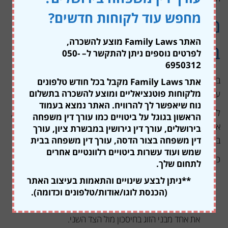
מחפש עוד לקוחות חדשים?
מה כולל הסכם גירושין
האתר Family Laws מוצע להשכרה,
בהסכמה?
לפרטים נוספים ניתן להתקשר ל
– 050-
6950312
באופן כללי, הסכם גירושין בהסכמה חייב להיות כמה שיותר מקיף
אתר Family Laws מקבל בכל חודש טלפונים
מלקוחות פוטנציאליים ומוצע להשכרה בתשלום
על מנת למנוע ויכוחים בין בני הזוג בעתיד.
נוח שיאפשר לך להרוויח. האתר נמצא בעמוד
לעיתים, בני זוג בוחרים להגיע להסכמות ללא עזרה של עו"ד חיצוני,
הראשון בגוגל על ביטויים כמו עורך דין משפחה
אך גם במקרים אלה מומלץ לעבוד במקביל לעורך דין דיני משפחה
בירושלים, עורך דין גירושין במבשרת ציון, עורך
דין משפחה בצור הדסה, עורך דין משפחה בבית
בעל ניסיון אשר יוכל לכוון, לייעץ וללוות את שני בני הזוג.
שמש ועוד עשרות ביטויים רלוונטיים אחרים
כל הסכם גירושין בהסכמה יכיל התייחסות לנושאים הבאים:
לתחום שלך.
חלוקת רכוש
– פעמים רבות, חלוקת הרכוש בין בני הזוג
**ניתן לבצע שינויים והתאמות בעיצוב האתר
מובילה למחלוקות, ריבים ואמוציות רבות. הסכם גירושין
(הכנסת לוגו/אודות/טלפונים וכדומה).
בהסכמה ישקף את היכולות הכלכליות של בני הזוג ולא יותיר
את אחד מבני הזוג בחיסכון מול הצד השני.