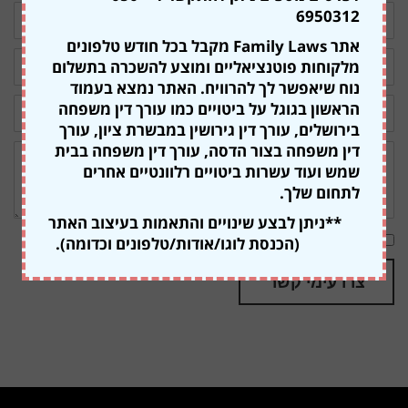
שם
6950312
מלא:
אתר Family Laws מקבל בכל חודש טלפונים
דואר
מלקוחות פוטנציאליים ומוצע להשכרה בתשלום
אלקטרוני:
נוח שיאפשר לך להרוויח. האתר נמצא בעמוד
טלפון
הראשון בגוגל על ביטויים כמו עורך דין משפחה
ליצירת
בירושלים, עורך דין גירושין במבשרת ציון, עורך
קשר:
ההודעה
דין משפחה בצור הדסה, עורך דין משפחה בבית
שלך:
שמש ועוד עשרות ביטויים רלוונטיים אחרים
לתחום שלך.
**ניתן לבצע שינויים והתאמות בעיצוב האתר
תנאי
אני מאשר/ת את
תנאי השימוש
ואת
מדיניות הפרטיות
באתר
(הכנסת לוגו/אודות/טלפונים וכדומה).
שימוש
ומדיניות
פרטיות
צרו עימי קשר