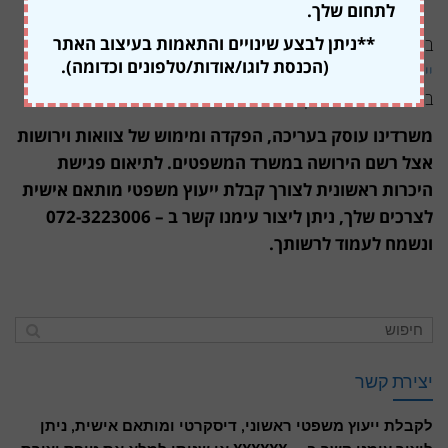
מתנגדים לצו קיום הצוואה מול הרשם המחוזי לענייני ירושה.
לתחום שלך.
**ניתן לבצע שינויים והתאמות בעיצוב האתר
בנוסף לכך, משרדינו
מוסמך לעריכה, הפקדה והפעלה של מסמך
(הכנסת לוגו/אודות/טלפונים וכדומה).
ייפוי כוח מתמשך
או מסמך הבעת רצון אשר מהווים סוג של "צוואה
בחיים" בהתאם לחוק המשפטית והאפוטרופסות, תשכ"ב-1962.
משרדינו עוסק בעריכה, הפקדה ומימוש של צוואות וירושות
אצל רשם הירושה במשרד המשפטים. לתיאום פגישת
היכרות ראשונית לצורך קבלת ייעוץ משפטי מותאם אישית
לצרכים שלך, ניתן ליצור עימנו קשר ב – 072-3223006
ונשמח לעמוד לרשותך.
יצירת קשר
לקבלת ייעוץ משפטי ראשוני, דיסקרטי ומותאם אישית, ניתן