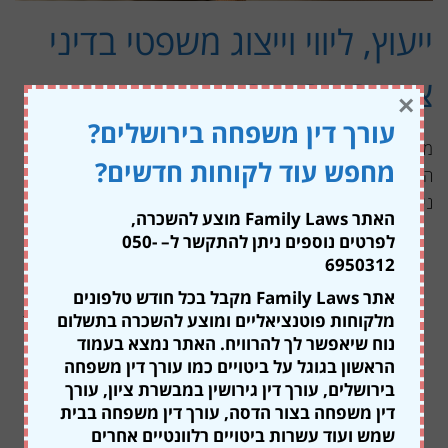
ייעוץ, ליווי וייצוג משפטי בדיני
צוואות וירושות
×
עורך דין משפחה בירושלים?
משרדינו מעניק ייעוץ, ליווי וייצוג משפטי במגוון נושאים בתחום
מחפש עוד לקוחות חדשים?
הצוואות והירושות כאשר בין הנושאים המשפטיים השכיחים ביותר
ניתן למצוא:
האתר Family Laws מוצע להשכרה,
עריכת צוואות
– עריכה של צוואה משפטית, חסינה
לפרטים נוספים ניתן להתקשר ל
– 050-
6950312
ומותאמת אישית אשר תבטיח את התוצאה הרצויה ביום
שאחרי.
אתר Family Laws מקבל בכל חודש טלפונים
מלקוחות פוטנציאליים ומוצע להשכרה בתשלום
בקשה לצו קיום צוואה
– ייצוג, ייעוץ וליווי של יורשים אשר
נוח שיאפשר לך להרוויח. האתר נמצא בעמוד
מוזכרים בצוואה אשר נערכה מבעוד מועד מול הרשם המחוזי
הראשון בגוגל על ביטויים כמו עורך דין משפחה
לענייני ירושה. הגשת הבקשה לצו קיום צוואה, תאשר את
בירושלים, עורך דין גירושין במבשרת ציון, עורך
נוסח הצוואה ותקנה לה תוקף של פסק דין.
דין משפחה בצור הדסה, עורך דין משפחה בבית
התנגדות לצו קיום צוואה
– ייצוג, ייעוץ וליווי של גורמים
שמש ועוד עשרות ביטויים רלוונטיים אחרים