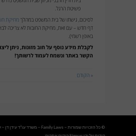
בית הדין הרבני מכיוון שבית המשפט נדרש לא
פשיטת הרגל.
לסיכום, גישתו של בית המשפט במהלך
מחיקת חוב
דף חדש – עם זאת, מחיקת החובות לא צריכה לבוא ע
באופן רשמי).
הקשר באתר ונשמח לעמוד לרשותך!
« הקודם
© כל הזכויות שמורות – Family Laws – משרד עו"ד עידן דן –
ע
קידום על ידי Signup קידום אתרים