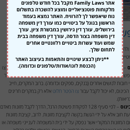
אתר Family Laws מקבל בכל חודש טלפונים
מלקוחות פוטנציאליים ומוצע להשכרה בתשלום
נוח שיאפשר לך להרוויח. האתר נמצא בעמוד
הראשון בגוגל על ביטויים כמו עורך דין משפחה
פשיטת רגל
בירושלים, עורך דין גירושין במבשרת ציון, עורך
דין משפחה בצור הדסה, עורך דין משפחה בבית
שמש ועוד עשרות ביטויים רלוונטיים אחרים
מה ולהתייחסות שונה מחובות אחרים בהליך פשיטת הרגל. בתי המשפט
לתחום שלך.
**ניתן לבצע שינויים והתאמות בעיצוב האתר
(הכנסת לוגו/אודות/טלפונים וכדומה).
ס
– מצב זה מתייחס לחוב מזונות אשר נוצר, הצטבר ותפח לפני מועד צו
שיטת הרגל של החייב. חוב מזונות שנוצר לפני מועד צו הכינוס מוגדר
 חובות לנושים אחרים (בנקים, ספקים וכדומה). ברוב המקרים, חייב
 הכינוס, לא יכול לקבל עבור
צו הפטר חלוט
אלא רק במקרים חריגים
יאות).
ינוס
– לפי סעיף 128 לפקודת פשיטת הרגל, הדרך לקבל מזונות מאדם
 חוב אלא על ידי הגשת בקשה לקציבת מזונות. לרוב, קציבת מזונות
 המזונות המקורי אשר נפסק על ידי בית המשפחה לענייני משפחה או