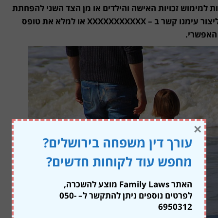
ת למימוש זכויות האישה והילדים או מן הצד השני להפחתת
מזונות האב בשל שינוי מצבו הפיננסי. ניתן ליצור עימנו קשר ב – XXXXXXXXXXX או למלא את טופס
 האפשרי.
×
עורך דין משפחה בירושלים?
מחפש עוד לקוחות חדשים?
האתר Family Laws מוצע להשכרה,
לפרטים נוספים ניתן להתקשר ל
– 050-
6950312