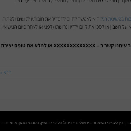
זן בין האינטרסים השונים (החייב, הנושים, גרושתו וילדיו) בהליך
ות בפשיטת רגל
היא לאפשר לחייב להסדיר את חובותיו לנושים ולפתוח
ל חשבון או לסכן את קיום ילדיו וגרושתו (לפני או לאחר סיום הנישואין
לקבלת מידע נוסף על חוב מזונות, ניתן ליצור עימנו קשר ב – XXXXXXXXXXXXX או למלא את טופס יצירת
הבא »
ורך דין לענייני משפחה בירושלים
– ניהול הליכי גירושין, הסכמי ממון, צוואות ויר