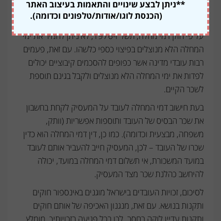
**ניתן לבצע שינויים והתאמות בעיצוב האתר
מקופת החולים של העובד (אישור אשר ניתן על ידי רופא
(הכנסת לוגו/אודות/טלפונים וכדומה).
פרטי אינו מחייב את המעסיק).
על פי חוק דמי מחלה, תשל"ו-1976, לא ניתן להמיר את ימי
המחלה הלא מנוצלים בפיצוי כספי כלשהו. עם זאת, פעמים
רבות עובדי מדינה אשר כפופים להסכמים קיבוציים יכולים
לפדות את ימי המחלה הלא מנוצלים ולקבל בגינם תוספת
לשכר הקיים.
בעת חישוב דמי המחלה לעובד על המעסיק לקחת בחשבון
את שכר הבסיס של העובד ותוספות אפשריות (וותק,
משפחה, מבצעית וכדומה). כמו כן, דין דמי המחלה הוא כדין
שכרו של העובד – לכן, המעסיק חייב להעביר אותם לעובד
במועד המשכורת, אי תשלום דמי המחלה במועד, יכולה
להיחשב כהלנת שכר מצד המעסיק.
לסיכום, זכויות העובדים בישראל מוגנים באינספור חוקים
ותקנות בנושא. עם זאת, מנגנון האכיפה של אותם חוקים
ותקנות עדיין לוקה בחסר, לכן בכל פגיעה בזכויותיך, מומלץ