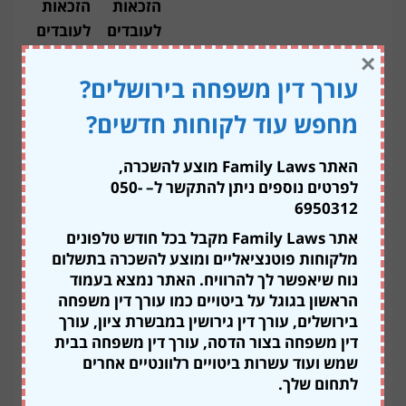
הזכאות
הזכאות
לעובדים
לעובדים
לא
בשירות
×
מאורגנים
הציבורי
עורך דין משפחה בירושלים?
יום ראשון
לא מגיע
100%
מחפש עוד לקוחות חדשים?
תשלום
מן השכר
הרגיל
האתר Family Laws מוצע להשכרה,
לפרטים נוספים ניתן להתקשר ל
– 050-
ימים 2 - 3
50% מן
100%
6950312
השכר
מן השכר
אתר Family Laws מקבל בכל חודש טלפונים
הרגיל
הרגיל
מלקוחות פוטנציאליים ומוצע להשכרה בתשלום
ימים רביעי ואילך
100% מן
100%
נוח שיאפשר לך להרוויח. האתר נמצא בעמוד
הראשון בגוגל על ביטויים כמו עורך דין משפחה
השכר
מן השכר
בירושלים, עורך דין גירושין במבשרת ציון, עורך
הרגיל
הרגיל
דין משפחה בצור הדסה, עורך דין משפחה בבית
שמש ועוד עשרות ביטויים רלוונטיים אחרים
חשוב לציין כי לצורך מימוש זכאות העובד לדמי מחלה, חלה
לתחום שלך.
על העובד חובה להציג תעודת מחלה מרופא או אישור רופא