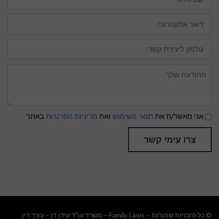
דואר
אלקטרוני:
טלפון
ליצירת
קשר:
ההודעה
שלך:
תנאי
אני מאשר/ת את
תנאי השימוש
ואת
מדיניות הפרטיות
באתר
שימוש
ומדיניות
פרטיות
צרו עימי קשר
© כל הזכויות שמורות – Family Laws – משרד עו"ד עידן דן –
עורך דין