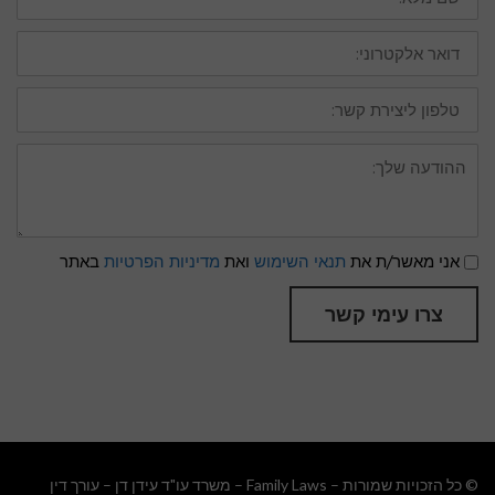
דואר
אלקטרוני:
טלפון
ליצירת
קשר:
ההודעה
שלך:
תנאי
אני מאשר/ת את
תנאי השימוש
ואת
מדיניות הפרטיות
באתר
שימוש
ומדיניות
פרטיות
צרו עימי קשר
© כל הזכויות שמורות – Family Laws – משרד עו"ד עידן דן –
עורך דין