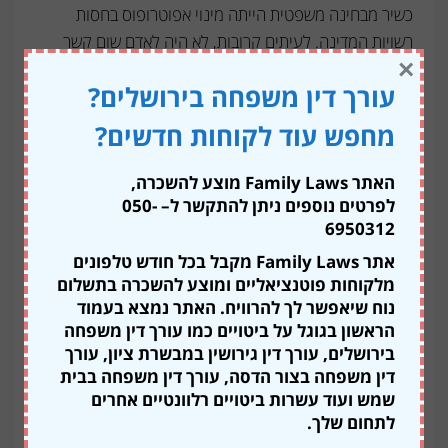
כשיר מבחינה משפטית הייתה מינוי אפוטרופוס בחסות
רשויות המדינה. לעיתים קרובות, לא היה לאדם שום קשר
×
להחלטה מי יהיה האפוטרופוס שנקבע לו – כך שהוא אינו
עורך דין משפחה בירושלים?
יכול היה לממש את זכותו הבסיסית.
מחפש עוד לקוחות חדשים?
לצערנו, מחלת הקורונה הדגישה את הצורך בעריכה של ייפוי
כוח מתמשך לאנשים בגיל השלישי, אך חשוב לציין כי ייפוי כוח
האתר Family Laws מוצע להשכרה,
מתמשך רלוונטי בכל גיל – מהסיבה הפשוטה, שאף אחד
לפרטים נוספים ניתן להתקשר ל
– 050-
מאיתנו לא יודע אם מחר בבוקר הוא יפגע בתאונה או חלילה
6950312
יחלה במחלה קשה אשר תוביל למצב סיעודי.
אתר Family Laws מקבל בכל חודש טלפונים
מי יכול לערוך ייפוי כוח
מלקוחות פוטנציאליים ומוצע להשכרה בתשלום
נוח שיאפשר לך להרוויח. האתר נמצא בעמוד
הראשון בגוגל על ביטויים כמו עורך דין משפחה
מתמשך?
בירושלים, עורך דין גירושין במבשרת ציון, עורך
דין משפחה בצור הדסה, עורך דין משפחה בבית
שמש ועוד עשרות ביטויים רלוונטיים אחרים
חשוב לציין, כי לא כל עורך דין אשר מתמצא בחוזים,
תביעת
לתחום שלך.
סיעוד
או מקרקעין יכול לערוך, לחתום ולהפקיד מסמכי ייפוי