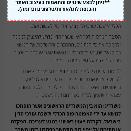
כוח מתמשכים. על פי חוק הכשרות המשפטית
**ניתן לבצע שינויים והתאמות בעיצוב האתר
(הכנסת לוגו/אודות/טלפונים וכדומה).
והאפוטרופסות, תשכ"ב-1962, רק עורך דין אשר עבר
השתלמות והסמכה מקיפה במשרדי האפוטרופוס
הכללי/לשכת עורכי הדין בישראל יכול לעשות זאת.
הסיבה המרכזית לכך היא שעורך הדין נדרש להעניק לממנה
ולממונה את כל הנתונים, ההסברים וההשלכות של הנושא.
בסופו של יום, לא מדובר בדיני נפשות אשר יש להם השלכות
מרחיקות לכת על חיי הממנה והממונה.
לסיכום, עריכה של ייפוי כוח מתמשך מאפשר לכל אדם
לקבוע כיצד יראו חייו וכיצד יתנהלו ענייניו הכלכליים,
בריאותיים והאישיים ביום שבו יחדל לקבל החלטות בצורה
עצמאית ויהפוך לבלתי כשיר מבחינה משפטית.
משרדינו הוא בין המשרדים הראשונים אשר הוסמכו
לנושא על ידי האפוטרופוס הכללי ולשכת עורכי הדין
בישראל. לקבלת ייעוץ ראשוני בנוגע לעריכה, הפקדה
או חתימה על ייפוי כוח מתמשך כפתרון בזמן משבר