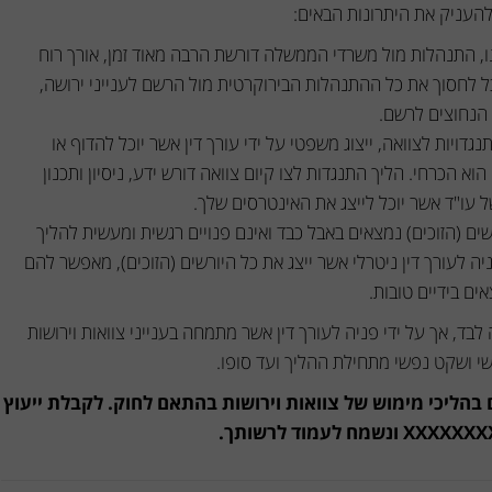
 להעניק את היתרונות הבאים:
, התנהלות מול משרדי הממשלה דורשת הרבה מאוד זמן, אורך רוח
כל לחסוך את כל ההתנהלות הבירוקרטית מול הרשם לענייני ירושה,
הנחוצים לרשם.
גדויות לצוואה, ייצוג משפטי על ידי עורך דין אשר יוכל להדוף או
וא הכרחי. הליך התנגדות לצו קיום צוואה דורש ידע, ניסיון ותכנון
ל עו"ד אשר יוכל לייצג את האינטרסים שלך.
שים (הזוכים) נמצאים באבל כבד ואינם פנויים רגשית ומעשית להליך
יה לעורך דין ניטרלי אשר ייצג את כל היורשים (הזוכים), מאפשר להם
ים בידיים טובות.
לבד, אך על ידי פניה לעורך דין אשר מתמחה בענייני צוואות וירושות
שי ושקט נפשי מתחילת ההליך ועד סופו.
ים בהליכי מימוש של צוואות וירושות בהתאם לחוק. לקבלת ייעוץ