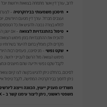
לרוב, עורך דין אשר מתמחה בצוואות וירושות יוכל
חיסכון משמעותי בבירוקרטיה
– לצערנו
ועצבים מברזל. עורך דין מטעם היורשים, יו
למלא בצורה נכונה ולהגיש את כל הטפסים 
טיפול בהתנגדויות לצוואה
– אם ישנן התנ
להוכיח את ההתנגדויות בזמן מימוש הצוואה ה
מקדים ולכן מומלץ בחום להיעזר בשירותיו ש
שקט נפשי
– מניסיוננו, פעמים רבות היור
מימוש הצוואה מול הרשם לענייני ירושה. פנ
לקבל שקט נפשי וידיעה שהם מיוצגים ונמצא
לסיכום, בהחלט ניתן להגיש בקשה לצו קיום צוואה 
ניתן לחסוך בבירוקרטיה המתישה, לקבל טיפול אי
משרדינו מעניק ייעוץ, הכוונה וייצוג ליורש
משפטי ראשוני, ניתן ליצור עימנו קשר ב – XXXXXXXX ונשמח לעמוד לרשותך.