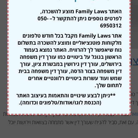
האתר Family Laws מוצע להשכרה,
לפרטים נוספים ניתן להתקשר ל
– 050-
6950312
אתר Family Laws מקבל בכל חודש טלפונים
מלקוחות פוטנציאליים ומוצע להשכרה בתשלום
נוח שיאפשר לך להרוויח. האתר נמצא בעמוד
הראשון בגוגל על ביטויים כמו עורך דין משפחה
ואה לבד מול פנייה לעו"ד
בירושלים, עורך דין גירושין במבשרת ציון, עורך
דין משפחה בצור הדסה, עורך דין משפחה בבית
שמש ועוד עשרות ביטויים רלוונטיים אחרים
לתחום שלך.
ר טרם פניה אלינו התלבטו בשאלה, האם כדאי להגיש בקשה לצו קיום
**ניתן לבצע שינויים והתאמות בעיצוב האתר
(הכנסת לוגו/אודות/טלפונים וכדומה).
 דין אשר מתמחה בצוואות וירושות.
ואה
בצורה עצמאית, ללא התערבות של עורך דין אשר מתמחה בצוואות
. עם זאת, סביר להניח שעורך דין אשר מתמחה בצוואות וירושות יוכל