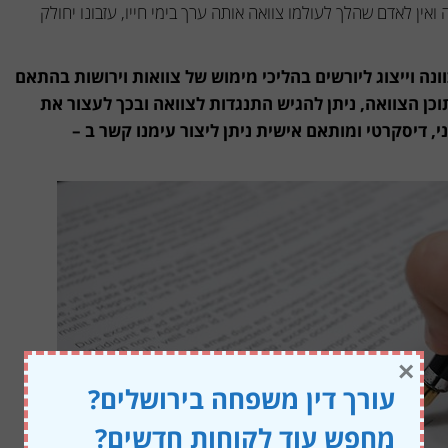
ין לאדם שהלך לעולמו צוואה אותה ערך בימי חייו, עזבונו יחולק
ונה וייצוג ליורשים בהליכי מימוש של צוואות וירושות בהתאם
כן הצוואה, ניתן להגיש התנגדות לצוואה ובכך לעצור את
 דיסקרטי ומותאם אישית ניתן ליצור עימנו קשר ב –
×
עורך דין משפחה בירושלים?
מחפש עוד לקוחות חדשים?