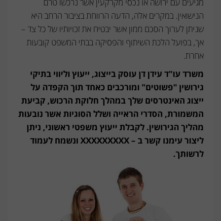
מגיעים עם ירושה או נכסי מקרקעין אשר נרכשו טרם
על
הנישואין. במקרים אלה, הדעה הרווחת בציבור הרחב היא
שניתן לערוך הסכם ממון אשר יבטיח את זכויותיו של כל צד –
דירה
אך, בפועל הלכת השיתוף והפסיקה בבתי המשפט קובעות
יכול
אחרת.
להגן
משרד עו"ד עידן דן עוסק בייצוג, ייעוץ וליווי בתיקי
על
גירושין "פשוטים" ומורכבים כאחד תוך הקפדה על
הזכויות
ייצוג האינטרסים שלך במהלך חלוקת הרכוש, קביעת
בנכס?
המשמורת, הסדרי הראייה ושלל הסוגיות אשר נובעות
מהליך הגירושין. לקבלת ייעוץ משפטי ראשוני, ניתן
ליצור עימנו קשר ב – XXXXXXXXX ונשמח לעמוד
לרשותך.