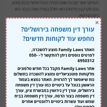
השיתוף אשר קובעת שאם הוכחה כוונת שיתוף בנכס (ממון,
נכס מקרקעין וכדומה) הוא יחולק בצורה שווה בין בני הזוג
ביום הגירושין.
×
האם הסכם ממון על דירה
עורך דין משפחה בירושלים?
מחפש עוד לקוחות חדשים?
יכול להגן על הזכויות בנכס?
האתר Family Laws מוצע להשכרה,
הדעה הרווחת בציבור הרחב היא שעריכה, חתימה או
אישור
לפרטים נוספים ניתן להתקשר ל
– 050-
של הסכם ממון
בבית המשפט יכול להבטיח ולהגן על כל
6950312
זכויות בעל הנכס במהלך הגירושין – אך בפועל, לא די בהסכם
אתר Family Laws מקבל בכל חודש טלפונים
הממון בשביל להעניק הגנה מלאה.
מלקוחות פוטנציאליים ומוצע להשכרה בתשלום
נוח שיאפשר לך להרוויח. האתר נמצא בעמוד
כל צד אשר רוצה להגן בצורה מלאה על נכסיו טרם הנישואין
הראשון בגוגל על ביטויים כמו עורך דין משפחה
נדרש לנקוט אמצעים נוספים אשר לא יתירו פתח לפרשנות
בירושלים, עורך דין גירושין במבשרת ציון, עורך
עתידית, ביניהם ניתן למצוא:
דין משפחה בצור הדסה, עורך דין משפחה בבית
שמש ועוד עשרות ביטויים רלוונטיים אחרים
רישום חד צדדי
– מומלץ לרשום את נכס המקרקעין
לתחום שלך.