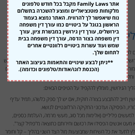
אתר Family Laws מקבל בכל חודש טלפונים
מלקוחות פוטנציאליים ומוצע להשכרה בתשלום
נוח שיאפשר לך להרוויח. האתר נמצא בעמוד
הראשון בגוגל על ביטויים כמו עורך דין משפחה
בירושלים, עורך דין גירושין במבשרת ציון, עורך
ים במהלך הגירושין?
דין משפחה בצור הדסה, עורך דין משפחה בבית
שמש ועוד עשרות ביטויים רלוונטיים אחרים
לתחום שלך.
ים לפתות את אחד הצדדים "לסבך" את הצד השני בעבירות פליליות
שין. במקרים רבים, אחד הצדדים עלול להפעיל אלימות, לאיים, להגיש
**ניתן לבצע שינויים והתאמות בעיצוב האתר
מורות אשר ידרשו התערבות של
עורך דין פלילי במרכז
, בצפון או בדרום
(הכנסת לוגו/אודות/טלפונים וכדומה).
 וחלוקת רכוש.
יך הגירושין, מומלץ להקפיד על הטיפים הבאים:
שין חייב להתבצע בצורה חוקית, אם יש לך ספק כלשהו, תמיד עדיף
ריו, הפסיקה ועדכוני החקיקה הרלוונטיים לנושא.
למעשים פליליים (אלימות מכל סוג, מעשי מרמה, העלמת כספים,
א מעט אנשים הפסידו את רכושם וחירותם כתוצאה מ"פתיל קצר".
לץ לתעד את כל השיחות שמבוצעות מול הצד השני בהליך – קל וחומר