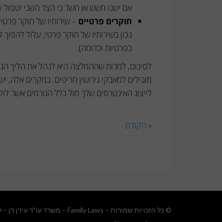
אם ישנו חשש או חשד כי הצד השני יטפול ע
חוקרים פרטיים
– שירותיו של חוקר פרטי
נכון בשירותיו של חוקר פרטי, עלול להפוך
בפרטיות וכדומה).
לסיכום, למרות שההמלצה היא לנהל את הליך הגי
מובילים למאבקי גירושין חריפים. במקרים אלה, י
לייצוג האינטרסים שלך מול כלל הגורמים אשר לוק
« הקודם
© כל הזכויות שמורות – Family Laws – משרד עו"ד עידן דן –
ע