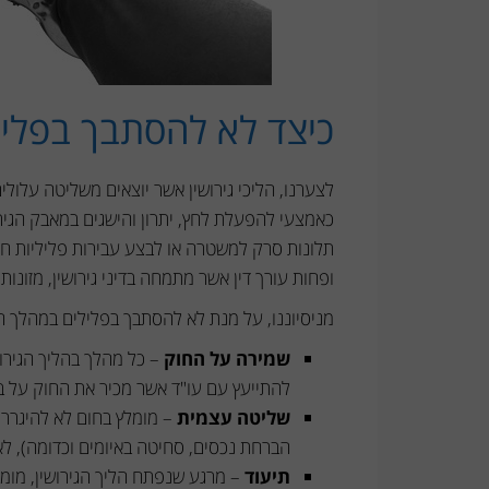
כיצד לא להסתבך בפליל
לצערנו, הליכי גירושין אשר יוצאים משליטה עלול
כאמצעי להפעלת לחץ, יתרון והישגים במאבק הגירו
תלונות סרק למשטרה או לבצע עבירות פליליות ח
ופחות עורך דין אשר מתמחה בדיני גירושין, מזונות
מניסיוננו, על מנת לא להסתבך בפלילים במהלך הל
שמירה על החוק
– כל מהלך בהליך הגירו
להתייעץ עם עו"ד אשר מכיר את החוק על בו
שליטה עצמית
– מומלץ בחום לא להיגרר 
הברחת נכסים, סחיטה באיומים וכדומה), ל
תיעוד
– מרגע שנפתח הליך הגירושין, מומ