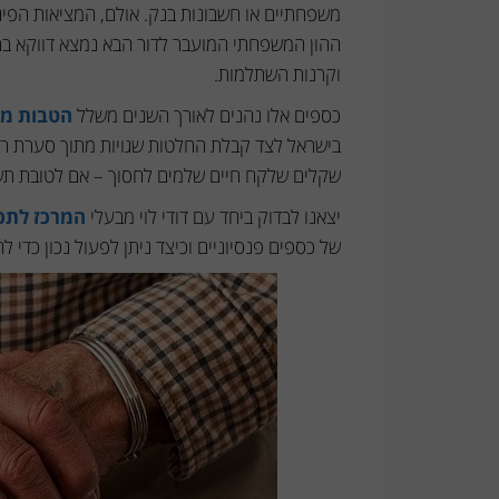
טעויות
משפחתיים או חשבונות בנק. אולם, המציאות הפי
נפוצות
ההון המשפחתי המועבר לדור הבא נמצא דווקא בתו
וקרנות השתלמות.
בירושה
של
כספים אלו נהנים לאורך השנים משלל
הטבות מס
כספים
בישראל לצד קבלת החלטות שגויות מתוך סערת רג
שקלים שלקח חיים שלמים לחסוך – אם לטובת תשלו
פנסיוניים
ואובדן
יצאנו לבדוק ביחד עם דודי לוי מבעלי
המרכז לתכ
של
של כספים פנסיוניים וכיצד ניתן לפעול נכון כדי ל
מאות
אלפי
שקלים?