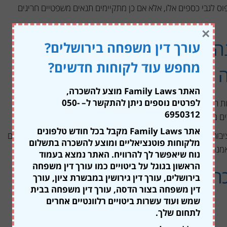
ס לגבי כספים אלו, אלא אם כן מתקיימים תנאים משפטיים חריגים
×
ה של ההבדל בין "מוטבים"
עורך דין משפחה בירושלים?
מחפש עוד לקוחות חדשים?
ה
האתר Family Laws מוצע להשכרה,
לפרטים נוספים ניתן להתקשר ל
– 050-
מות הכסף מחולק למוטבים שאתם קובעים, בקרן פנסיה מקיפה חוקי
6950312
 מכוח תקנון הקרן ולא לפי בחירתכם.
אתר Family Laws מקבל בכל חודש טלפונים
שארים מוגדרים בחוק כבן/בת זוג (לרבות ידועים בציבור) וילדים עד גיל 21. אם לחוסך אין "שארים" חוקיים (בן זוג או ילדים
מלקוחות פוטנציאליים ומוצע להשכרה בתשלום
 יעבור למוטבים או לעיזבון – אך, הזכות לקצבה חודשית אובדת.
נוח שיאפשר לך להרוויח. האתר נמצא בעמוד
הראשון בגוגל על ביטויים כמו עורך דין משפחה
 הונית מהירה של כספי נפטר
בירושלים, עורך דין גירושין במבשרת ציון, עורך
דין משפחה בצור הדסה, עורך דין משפחה בבית
שמש ועוד עשרות ביטויים רלוונטיים אחרים
לתחום שלך.