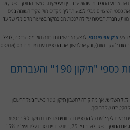
 את אירוע המס בזמן שהוא עבר בין מעסיקים. כאשר החוסך נפטר, אם
את כספי הפיצויים מבלי לבצע תהליך מקדים מול פקיד השומה במס
ות), חברת הביטוח עלולה לנכות מס במקור בשיעור מקסימלי של עד
 לבצע
צ'ק אפ פיננסי
, לבצע התחשבנות נכונה מול מס הכנסה, לנצל
 מוגדל עקב מוות), ורק אז למשוך את הכספים עם מינימום מס (או אפס
הטעות החמישית: הזנחת כספי "תיקון 190" והעברתם
הוא פתרון פנומנלי להשקעת הון פנוי לגיל השלישי. אך מה קורה לחשבון תיקון 190 כאשר בעל החשבון
ל הפטירה של החוסך.
לפי דודי לוי, אם החוסך נפטר לפני גיל 75, היורשים זכאים לקבל את כל הכספים והרווחים שנצברו בתיקון 190 בפטור
מוחלט ומלא ממס רווחי הון (0% מס!). לעומת זאת, אם החוסך נפטר לאחר גיל 75, היורשים ייכנסו בנעליו וישלמו 15%