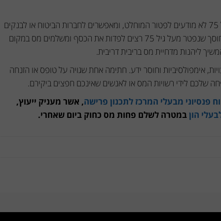
לעיתים קרובות, יורשים של חוסך שנפטר לפני גיל 75 לא מודעים לפטור המוחלט, ומאפשרים לחברות הביטוח או לבנקים
לנכות להם מס בטעות, או לחילופין – יורשים של חוסך שנפטר מעל גיל 75 רצים לפדות את הכסף ומשלמים מס במקום
יות, אימפולסיביות וחוסר ידע. חתימה אחת שגויה על טופס או הזנחה
ה שלכם לידי רשויות המס או לאנשים שאינכם חפצים ביקירם.
יטוח פנסיוני מבעלי המרכז לתכנון פרישה
, אשר מעניק ייעוץ,
בעלי הון
במטרה לשלם פחות מס כחוק ביום שאחרי.